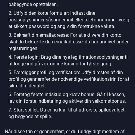
påbegynde oprettelsen.
Udfyld den korte formular: Indtast dine
basisoplysninger såsom email eller telefonnummer, vælg
et sikkert password og angiv din foretrukne valuta.
Bekræft din emailadresse: For at aktivere din konto
skal du bekræfte den emailadresse, du har angivet under
registreringen.
Første login: Brug dine nye legitimationsoplysninger til
at logge ind på vox online kasino for første gang.
Færdiggør profil og verifikation: Udfyld resten af din
profil og gennemfør de nødvendige verifikationstrin for at
sikre din identitet.
Foretag første indskud og kræv bonus: Gå til kassen,
lav din første indbetaling og aktiver din velkomstbonus.
Start spillet: Du er nu klar til at udforske spiludvalget
og begynde at spille.
Når disse trin er gennemført, er du fuldgyldigt medlem af