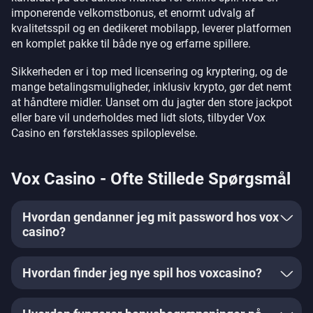
imponerende velkomstbonus, et enormt udvalg af
kvalitetsspil og en dedikeret mobilapp, leverer platformen
en komplet pakke til både nye og erfarne spillere.
Sikkerheden er i top med licensering og kryptering, og de
mange betalingsmuligheder, inklusiv krypto, gør det nemt
at håndtere midler. Uanset om du jagter den store jackpot
eller bare vil underholdes med lidt slots, tilbyder Vox
Casino en førsteklasses spiloplevelse.
Vox Casino - Ofte Stillede Spørgsmål
Hvordan gendanner jeg mit password hos vox
casino?
Hvordan finder jeg nye spil hos voxcasino?