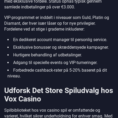
med eksklusive fordele. Status opnås typisk gennem
samlede indbetalinger på over €3.000.
VIP-programmet er inddelt i niveauer som Guld, Platin og
Diamant, der hver især låser op for nye privilegier.
Fordelene ved at stige i graderne inkluderer:
En dedikeret account manager til personlig service.
Eksklusive bonusser og skræddersyede kampagner.
Hurtigere behandling af udbetalinger.
Adgang til specielle events og VIP-turneringer.
Forbedrede cashback-rater på 5-20% baseret på dit
niveau.
Udforsk Det Store Spiludvalg hos
Vox Casino
Spilbiblioteket hos vox casino spil er omfattende og
varieret, hvilket sikrer underholdning for enhver smag. Med