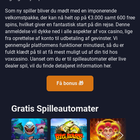
Som ny spiller bliver du mødt med en imponerende
velkomstpakke, der kan nå helt op på €3.000 samt 600 free
spins, hvilket giver en fantastisk start på din rejse. Denne
anmeldelse vil dykke ned i alle aspekter af vox casino, lige
fra oprettelse af konto til udbetaling af gevinster. Vi
gennemgår platformens funktioner minutiøst, så du er
fuldt klædt på til at få mest muligt ud af din tid hos
voxcasino. Uanset om du er til spilleautomater eller live
dealer spil, vil du finde detaljeret information her.
Få bonus 🎁
Gratis Spilleautomater