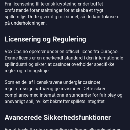
Fra licensering til teknisk kryptering er der truffet
omfattende foranstaltninger for at skabe et trygt
spillemiljø. Dette giver dig ro i sindet, så du kan fokusere
på underholdningen.
Licensering og Regulering
Vox Casino opererer under en officiel licens fra Curaçao.
Denne licens er en anerkendt standard i den internationale
spilindustri og sikrer, at casinoet overholder specifikke
regler og retningslinjer.
Som en del af licenskravene undergår casinoet
regelmæssige uafhængige revisioner. Dette sikrer
compliance med internationale standarder for fair play og
ansvarligt spil, hvilket bekræfter spillets integritet.
Avancerede Sikkerhedsfunktioner
For at beskytte dine personlige og finansielle oplysninger