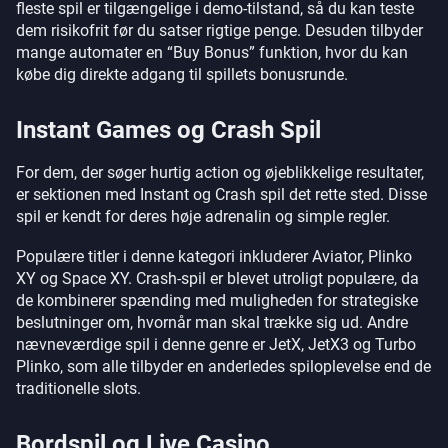
fleste spil er tilgængelige i demo-tilstand, så du kan teste
dem risikofrit før du satser rigtige penge. Desuden tilbyder
mange automater en “Buy Bonus” funktion, hvor du kan
købe dig direkte adgang til spillets bonusrunde.
Instant Games og Crash Spil
For dem, der søger hurtig action og øjeblikkelige resultater,
er sektionen med Instant og Crash spil det rette sted. Disse
spil er kendt for deres høje adrenalin og simple regler.
Populære titler i denne kategori inkluderer Aviator, Plinko
XY og Space XY. Crash-spil er blevet utroligt populære, da
de kombinerer spænding med muligheden for strategiske
beslutninger om, hvornår man skal trække sig ud. Andre
nævneværdige spil i denne genre er JetX, JetX3 og Turbo
Plinko, som alle tilbyder en anderledes spiloplevelse end de
traditionelle slots.
Bordspil og Live Casino