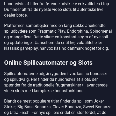
hundredvis af titler fra førende udviklere er kvaliteten i top.
Du finder alt fra de nyeste video slots til autentiske live
dealer borde.
Platformen samarbejder med en lang række anerkendte
spiludbydere som Pragmatic Play, Endorphina, Spinomenal
og mange flere. Dette sikrer en konstant strøm af nye spil
og opdateringer. Uanset om du er til høj volatilitet eller
klassisk gameplay, har vox kasino danmark noget for dig.
Online Spilleautomater og Slots
Spilleautomaterne udgør rygraden i vox kasino bonusser
og spiludvalg. Her finder du hundredvis af slots, der
spænder fra de traditionelle frugtmaskiner til avancerede
video slots med komplekse bonusfunktioner.
Blandt de mest populære titler finder du spil som Joker
Stoker, Big Bass Bonanza, Clover Bonanza, Sweet Bonanza
og Ultra Fresh. For nye spillere er det en stor fordel, at de