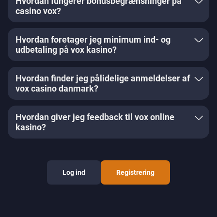
Hvordan fungerer bonusbegrænsninger på
casino vox?
Hvordan foretager jeg minimum ind- og
udbetaling på vox kasino?
Hvordan finder jeg pålidelige anmeldelser af
vox casino danmark?
Hvordan giver jeg feedback til vox online
kasino?
Log ind
Registrering