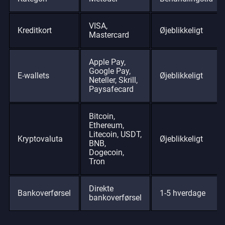
VISA,
Kreditkort
Øjeblikkeligt
Mastercard
Apple Pay,
Google Pay,
E-wallets
Øjeblikkeligt
Neteller, Skrill,
Paysafecard
Bitcoin,
Ethereum,
Litecoin, USDT,
Kryptovaluta
Øjeblikkeligt
BNB,
Dogecoin,
Tron
Direkte
Bankoverførsel
1-5 hverdage
bankoverførsel